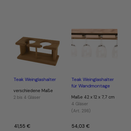
Preis
war:
124,28 €
Teak Weinglashalter
Teak Weinglashalter
für Wandmontage
verschiedene Maße
Maße 42 x 12 x 7,7 cm
2 bis 4 Gläser
4 Gläser
(Art. 298)
41,55
€
–
54,03
€