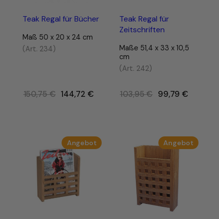
Teak Regal für Bücher
Teak Regal für
Zeitschriften
Maß 50 x 20 x 24 cm
Maße 51,4 x 33 x 10,5
(Art. 234)
cm
(Art. 242)
Ursprünglicher
Ursprünglicher
150,75
€
144,72
€
103,95
€
99,79
€
Preis
Preis
war:
war:
150,75 €
103,95 €
Produkt
Produk
Angebot
Angebot
im
im
Angebot
Angebo