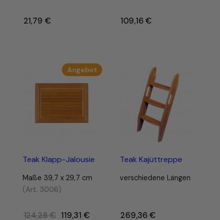
21,79
€
–
109,16
€
–
Produkt
Angebot
im
Angebot
Teak Klapp-Jalousie
Teak Kajüttreppe
Maße 39,7 x 29,7 cm
verschiedene Längen
(Art. 3006)
Ursprünglicher
124,28
€
119,31
€
269,36
€
–