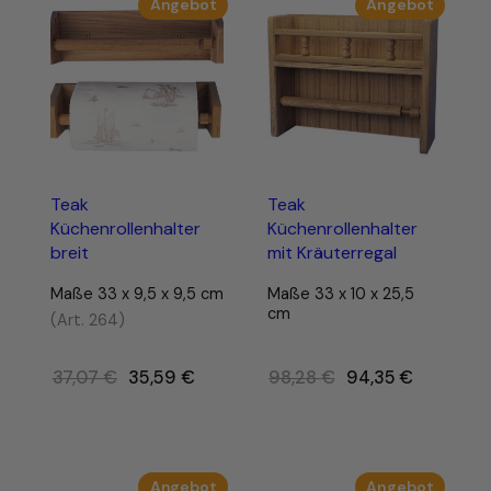
Produkt
Produk
Angebot
Angebot
im
im
Angebot
Angebo
Teak
Teak
Küchenrollenhalter
Küchenrollenhalter
breit
mit Kräuterregal
Maße 33 x 9,5 x 9,5 cm
Maße 33 x 10 x 25,5
cm
(Art. 264)
Ursprünglicher
Ursprünglicher
37,07
€
35,59
€
98,28
€
94,35
€
Preis
Preis
war:
war:
37,07 €
98,28 €
Produkt
Produk
Angebot
Angebot