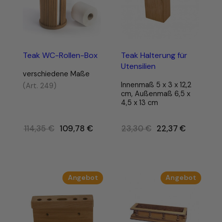
Teak WC-Rollen-Box
Teak Halterung für
Utensilien
verschiedene Maße
Innenmaß 5 x 3 x 12,2
(Art. 249)
cm, Außenmaß 6,5 x
4,5 x 13 cm
Ursprünglicher
Ursprünglicher
114,35
€
109,78
€
23,30
€
22,37
€
Preis
Preis
war:
war:
114,35 €
23,30 €
Produkt
Produk
Angebot
Angebot
im
im
Angebot
Angebo