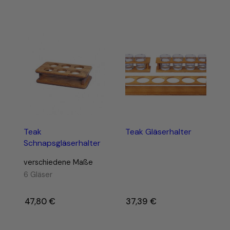
Teak
Teak Gläserhalter
Schnapsgläserhalter
verschiedene Maße
6 Gläser
47,80
€
–
37,39
€
–