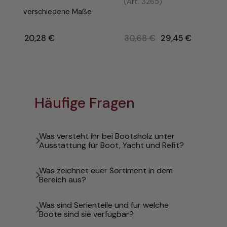
(Art. 3265)
verschiedene Maße
Ursprünglicher
20,28
€
–
30,68
€
29,45
€
Preis
war:
30,68 €
Häufige Fragen
Was versteht ihr bei Bootsholz unter
Ausstattung für Boot, Yacht und Refit?
Was zeichnet euer Sortiment in dem
Bereich aus?
Was sind Serienteile und für welche
Boote sind sie verfügbar?