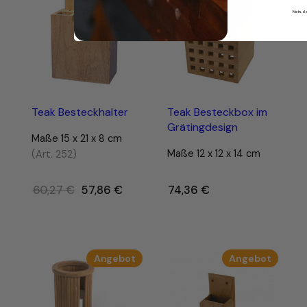
Angebot
Nein, 
Teak Besteckhalter
Teak Besteckbox im
Grätingdesign
Maße 15 x 21 x 8 cm
Maße 12 x 12 x 14 cm
(Art. 252)
Ursprünglicher
60,27
€
57,86
€
74,36
€
Preis
war:
60,27 €
Produkt
Produk
Angebot
Angebot
im
im
Angebot
Angebo