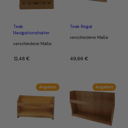
Teak
Teak Regal
Navigationshalter
verschiedene Maße
verschiedene Maße
12,48
€
–
49,66
€
–
Produkt
Produk
Angebot
Angebot
im
im
Angebot
Angebo