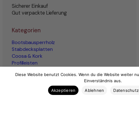
Sicherer Einkauf
Gut verpackte Lieferung
Kategorien
Bootsbausperrholz
Stabdecksplatten
Coosa & Kork
Profilleisten
Bootsbaubedarf
Diese Website benutzt Cookies. Wenn du die Website weiter nu
Ausstattung
Einverständnis aus.
Marktplatz
Akzeptieren
Ablehnen
Datenschut
Impressum
AGB
Widerrufsbelehrung
Datenschutz
Vertrag widerrufen