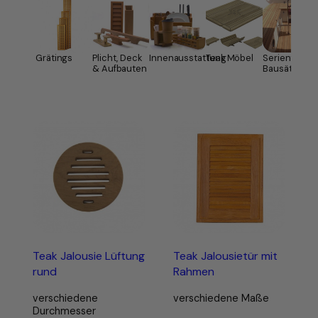
Grätings
Plicht, Deck
Innenausstattung
Teak Möbel
Serienteile 
& Aufbauten
Bausätze
Teak Jalousie Lüftung
Teak Jalousietür mit
rund
Rahmen
verschiedene
verschiedene Maße
Durchmesser