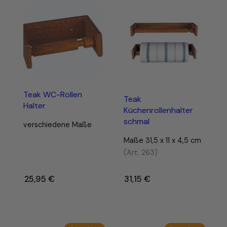
Teak WC-Rollen
Teak
Halter
Küchenrollenhalter
schmal
verschiedene Maße
Maße 31,5 x 11 x 4,5 cm
(Art. 263)
25,95
€
–
31,15
€