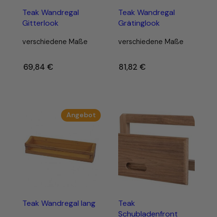
Teak Wandregal
Teak Wandregal
Gitterlook
Grätinglook
verschiedene Maße
verschiedene Maße
69,84
€
–
81,82
€
–
Produkt
Angebot
im
Angebot
Teak Wandregal lang
Teak
Schubladenfront