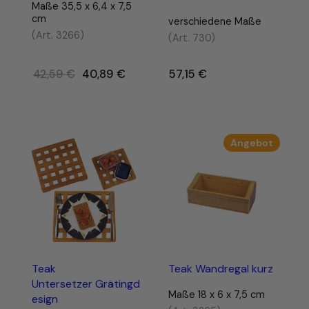
Maße 35,5 x 6,4 x 7,5
cm
verschiedene Maße
(Art. 3266)
(Art. 730)
Ursprünglicher
42,59
€
40,89
€
57,15
€
–
Preis
war:
42,59 €
Produk
Angebot
im
Angebo
Teak
Teak Wandregal kurz
Untersetzer Grätingd
Maße 18 x 6 x 7,5 cm
esign