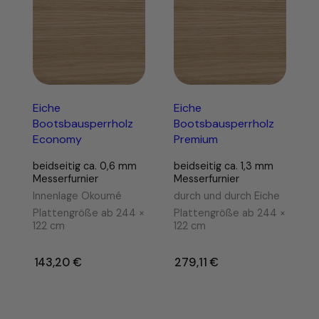
Eiche
Eiche
Bootsbausperrholz
Bootsbausperrholz
Economy
Premium
beidseitig ca. 0,6 mm
beidseitig ca. 1,3 mm
Messerfurnier
Messerfurnier
Innenlage Okoumé
durch und durch Eiche
Plattengröße ab 244 ×
Plattengröße ab 244 ×
122 cm
122 cm
143,20
€
–
279,11
€
–