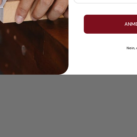
ANM
Nein,