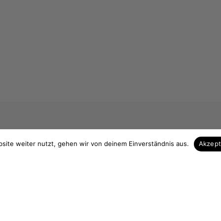
site weiter nutzt, gehen wir von deinem Einverständnis aus.
Akzep
 & Kontakt
Unsere Vorteile
Zuschnitt auf Maß
elefon
Höchste Qualität
3839 713535
Hohe Fachkompezent
 13 Uhr