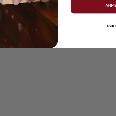
ANM
Nein,