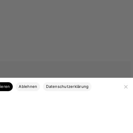
tieren
Ablehnen
Datenschutzerklärung
Kategorien
Bootsbausperrholz
Stabdecksplatten
Coosa & Kork
Profilleisten