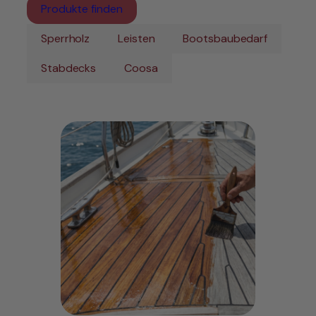
Produkte finden
Sperrholz
Leisten
Bootsbaubedarf
Stabdecks
Coosa