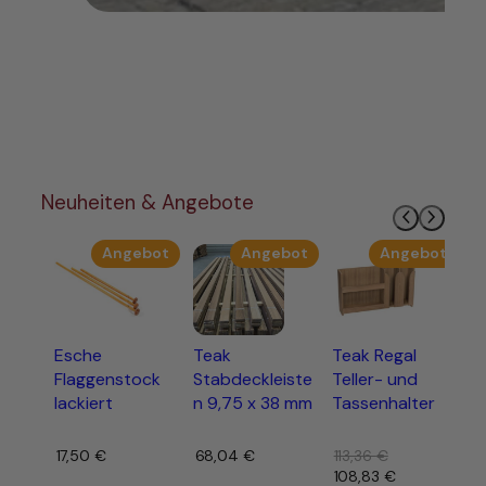
Neuheiten & Angebote
Produkt
Produkt
Prod
Angebot
Angebot
Angebot
im
im
im
Angebot
Angebot
Ange
Esche
Teak
Teak Regal
Y
Flaggenstock
Stabdeckleiste
Teller- und
lackiert
n 9,75 x 38 mm
Tassenhalter
1
Ur
1
Pr
17,50
€
–
68,04
€
–
113,36
€
wa
Ursprünglicher
108,83
€