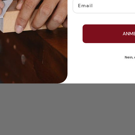
Email
ANM
Nein,