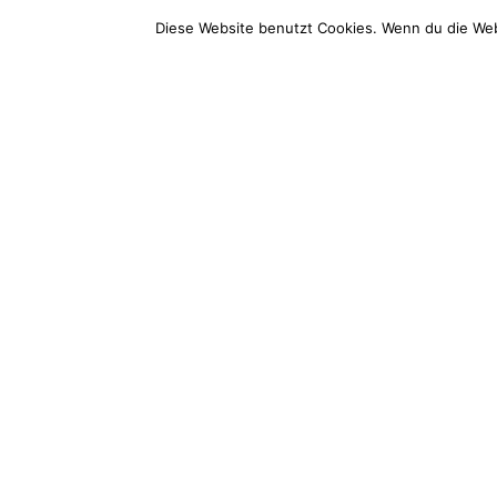
Bootsholz
Service
Diese Website benutzt Cookies. Wenn du die Web
Wood Excellence Group GmbH
Service-T
Hauptstraße 68
+49 (0) 3
14789 Wusterwitz
Mo-Fr: 9 –
E-Mail (d
info@boots
Impressum
AGB
Widerrufsbelehrung
Datenschutz
Vertr