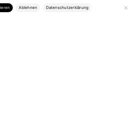
Kategorien
tieren
Ablehnen
Datenschutzerklärung
Bootsbausperrholz
Stabdecksplatten
Coosa & Kork
Profilleisten
Bootsbaubedarf
Ausstattung
Marktplatz