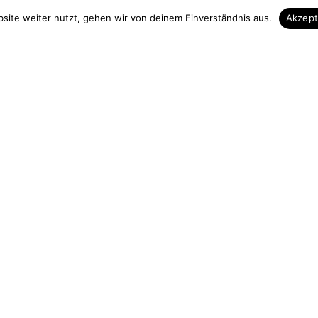
 & Kontakt
Unsere Vorteile
site weiter nutzt, gehen wir von deinem Einverständnis aus.
Akzep
Zuschnitt auf Maß
elefon
Höchste Qualität
3839 713535
Hohe Fachkompezent
 13 Uhr
Sicherer Einkauf
urchgängig)
Gut verpackte Lieferung
holz.de
ag widerrufen