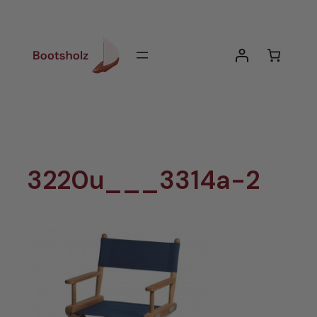
Zum
Inhalt
springen
3220u___3314a-2