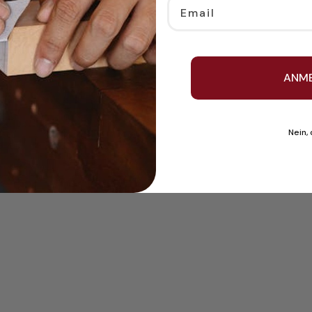
Email
ANM
Nein,