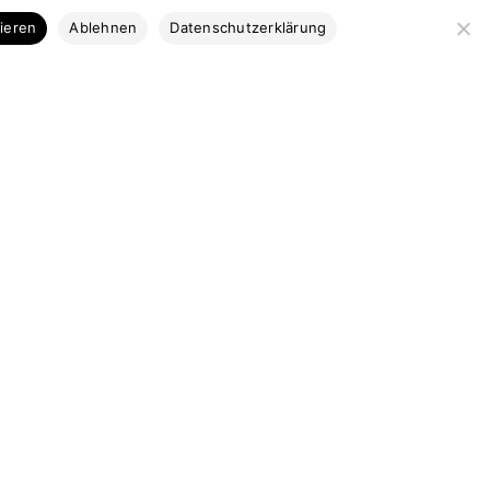
Kategorien
tieren
Ablehnen
Datenschutzerklärung
Bootsbausperrholz
Stabdecksplatten
Coosa & Kork
Profilleisten
Bootsbaubedarf
Ausstattung
Marktplatz