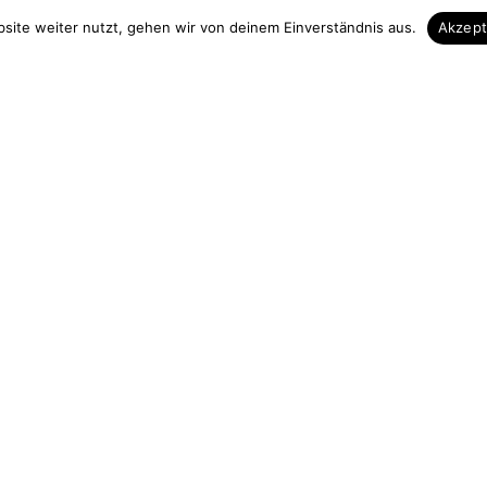
 & Kontakt
Unsere Vorteile
site weiter nutzt, gehen wir von deinem Einverständnis aus.
Akzep
Zuschnitt auf Maß
elefon
Höchste Qualität
3839 713535
Hohe Fachkompezent
 13 Uhr
Sicherer Einkauf
urchgängig)
Gut verpackte Lieferung
holz.de
ag widerrufen