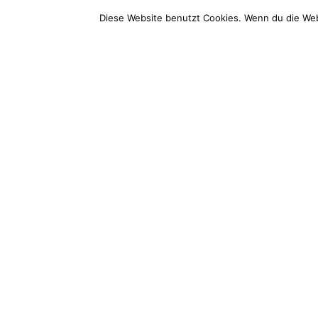
Bootsholz
Service
Diese Website benutzt Cookies. Wenn du die Web
Wood Excellence Group GmbH
Service-T
Hauptstraße 68
+49 (0) 3
14789 Wusterwitz
Mo-Fr: 9 –
E-Mail (d
info@boots
Impressum
AGB
Widerrufsbelehrung
Datenschutz
Vertr