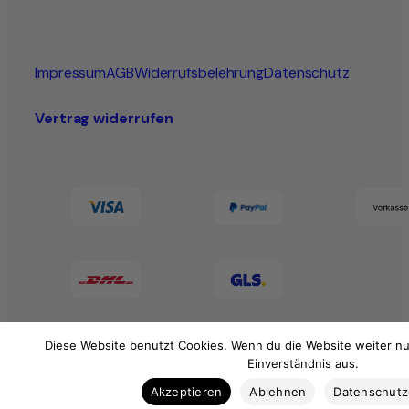
Impressum
AGB
Widerrufsbelehrung
Datenschutz
Vertrag widerrufen
Diese Website benutzt Cookies. Wenn du die Website weiter nu
Einverständnis aus.
Akzeptieren
Ablehnen
Datenschut