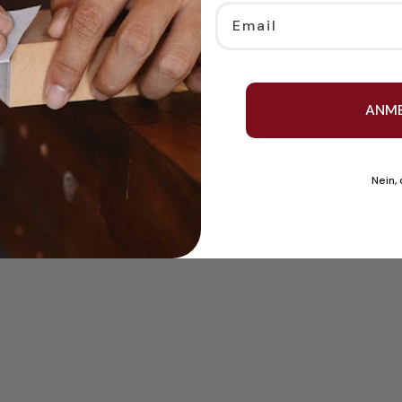
Email
ANM
Nein,