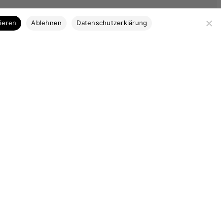
Kategorien
tieren
Ablehnen
Datenschutzerklärung
Bootsbausperrholz
Stabdecksplatten
Coosa & Kork
Profilleisten
Bootsbaubedarf
Ausstattung
Marktplatz