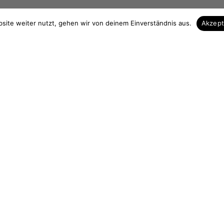
 & Kontakt
Unsere Vorteile
site weiter nutzt, gehen wir von deinem Einverständnis aus.
Akzep
Zuschnitt auf Maß
elefon
Höchste Qualität
3839 713535
Hohe Fachkompezent
 13 Uhr
Sicherer Einkauf
urchgängig)
Gut verpackte Lieferung
holz.de
ag widerrufen