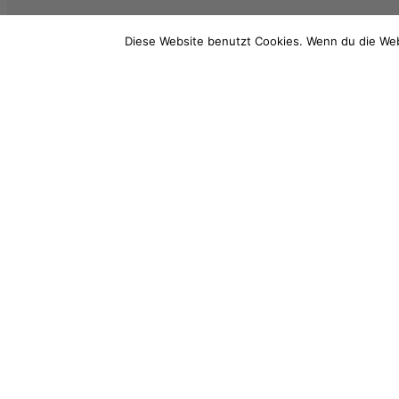
Bootsholz
Service
Diese Website benutzt Cookies. Wenn du die Web
Wood Excellence Group GmbH
Service-T
Hauptstraße 68
+49 (0) 3
14789 Wusterwitz
Mo-Fr: 9 –
E-Mail (d
info@boots
Impressum
AGB
Widerrufsbelehrung
Datenschutz
Vertr