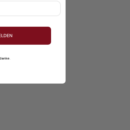
ELDEN
 danke.