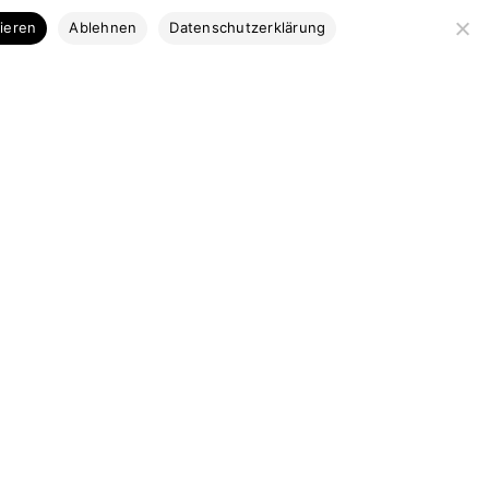
Kategorien
tieren
Ablehnen
Datenschutzerklärung
Bootsbausperrholz
Stabdecksplatten
Coosa & Kork
Profilleisten
Bootsbaubedarf
Ausstattung
Marktplatz