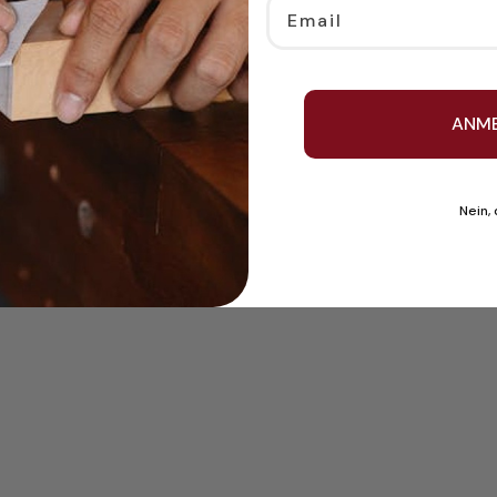
Email
ANM
Nein,