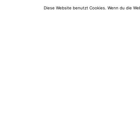
Bootsholz
Service
Diese Website benutzt Cookies. Wenn du die Web
Wood Excellence Group GmbH
Service-T
Hauptstraße 68
+49 (0) 3
14789 Wusterwitz
Mo-Fr: 9 –
E-Mail (d
info@boots
Impressum
AGB
Widerrufsbelehrung
Datenschutz
Vertr