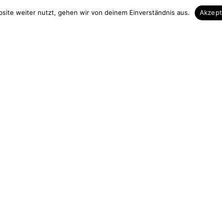
 & Kontakt
Unsere Vorteile
site weiter nutzt, gehen wir von deinem Einverständnis aus.
Akzep
Zuschnitt auf Maß
elefon
Höchste Qualität
3839 713535
Hohe Fachkompezent
 13 Uhr
Sicherer Einkauf
urchgängig)
Gut verpackte Lieferung
holz.de
ag widerrufen