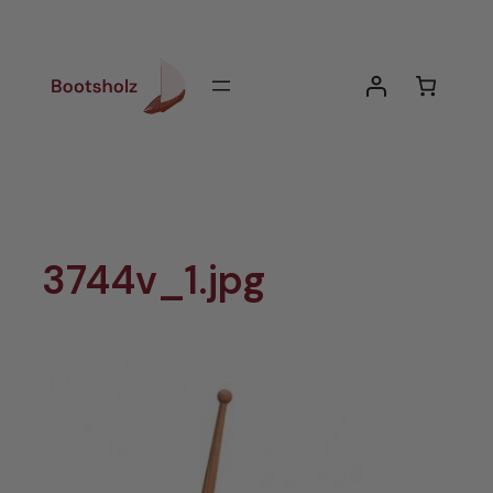
Zum
Inhalt
springen
3744v_1.jpg