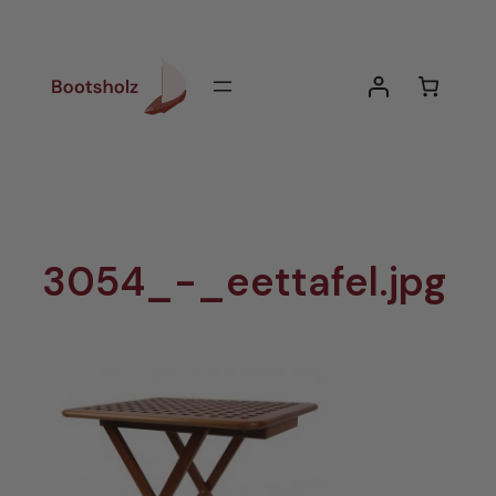
Zum
Inhalt
springen
3054_-_eettafel.jpg