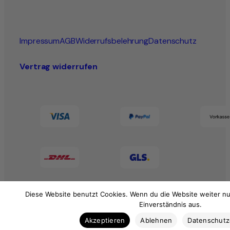
Impressum
AGB
Widerrufsbelehrung
Datenschutz
Vertrag widerrufen
Diese Website benutzt Cookies. Wenn du die Website weiter nu
Einverständnis aus.
Akzeptieren
Ablehnen
Datenschut