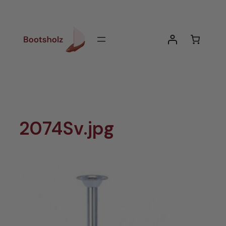
Zum
Inhalt
springen
2074Sv.jpg