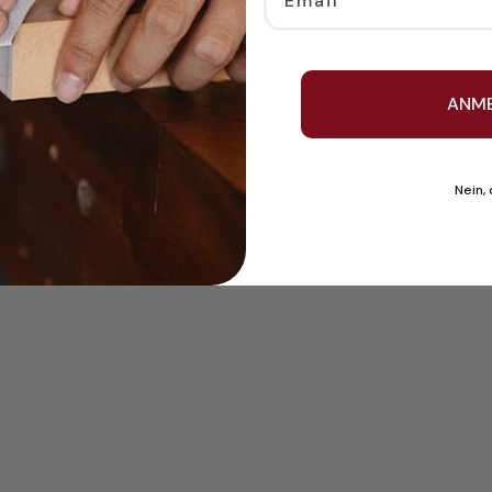
ANM
Nein,