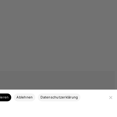
Kategorien
tieren
Ablehnen
Datenschutzerklärung
Bootsbausperrholz
Stabdecksplatten