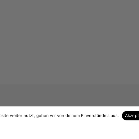
 & Kontakt
Unsere Vorteile
site weiter nutzt, gehen wir von deinem Einverständnis aus.
Akzep
Zuschnitt auf Maß
elefon
Höchste Qualität