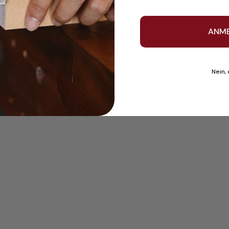
ANM
Nein,