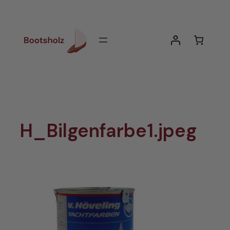
Zum
Inhalt
springen
H_Bilgenfarbe1.jpeg