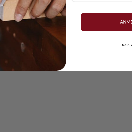
ANM
Nein,