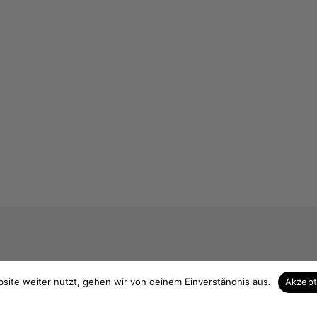
 & Kontakt
Unsere Vorteile
site weiter nutzt, gehen wir von deinem Einverständnis aus.
Akzep
Zuschnitt auf Maß