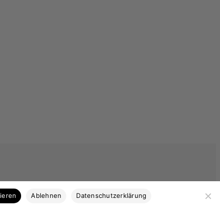
Kategorien
tieren
Ablehnen
Datenschutzerklärung
Bootsbausperrholz