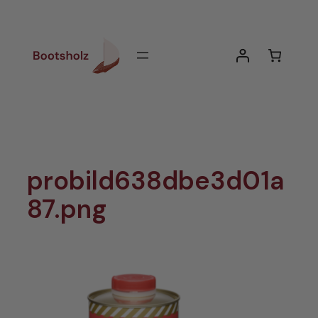
Zum
Inhalt
springen
probild638dbe3d01a
87.png