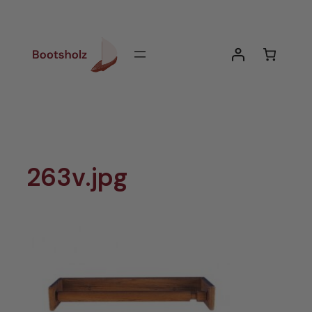
Zum
Inhalt
springen
263v.jpg