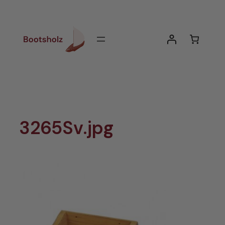
Zum
Inhalt
springen
3265Sv.jpg