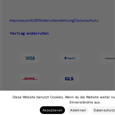
Impressum
AGB
Widerrufsbelehrung
Datenschutz
Vertrag widerrufen
Diese Website benutzt Cookies. Wenn du die Website weiter nu
Einverständnis aus.
Akzeptieren
Ablehnen
Datenschut