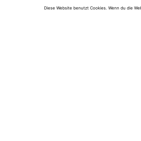
Bootsholz
Service
Diese Website benutzt Cookies. Wenn du die Web
Wood Excellence Group GmbH
Service-T
Hauptstraße 68
+49 (0) 3
14789 Wusterwitz
Mo-Fr: 9 –
E-Mail (d
info@boots
Impressum
AGB
Widerrufsbelehrung
Datenschutz
Vertr