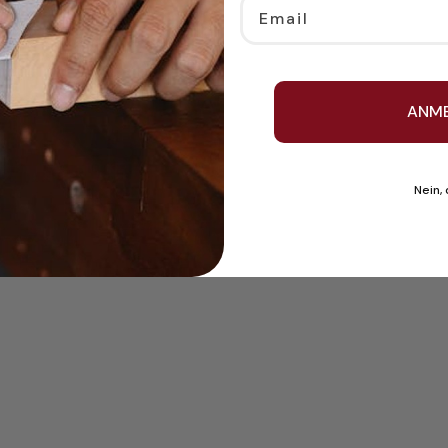
Email
ANM
Nein,