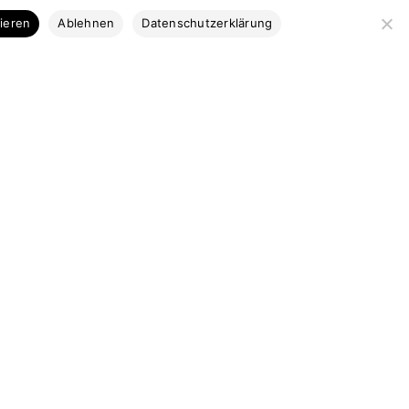
Kategorien
tieren
Ablehnen
Datenschutzerklärung
Bootsbausperrholz
Stabdecksplatten
Coosa & Kork
Profilleisten
Bootsbaubedarf
Ausstattung
Marktplatz