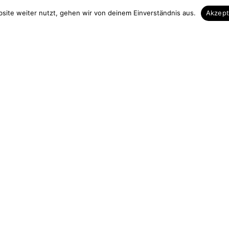
 & Kontakt
Unsere Vorteile
site weiter nutzt, gehen wir von deinem Einverständnis aus.
Akzep
Zuschnitt auf Maß
elefon
Höchste Qualität
3839 713535
Hohe Fachkompezent
 13 Uhr
Sicherer Einkauf
urchgängig)
Gut verpackte Lieferung
holz.de
ag widerrufen