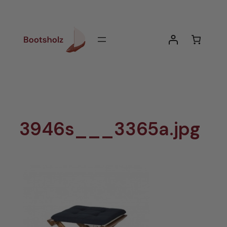
Zum
Inhalt
springen
3946s___3365a.jpg