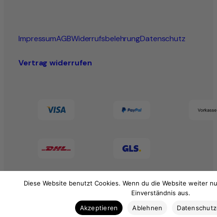
Impressum
AGB
Widerrufsbelehrung
Datenschutz
Vertrag widerrufen
Diese Website benutzt Cookies. Wenn du die Website weiter nu
Einverständnis aus.
Akzeptieren
Ablehnen
Datenschut