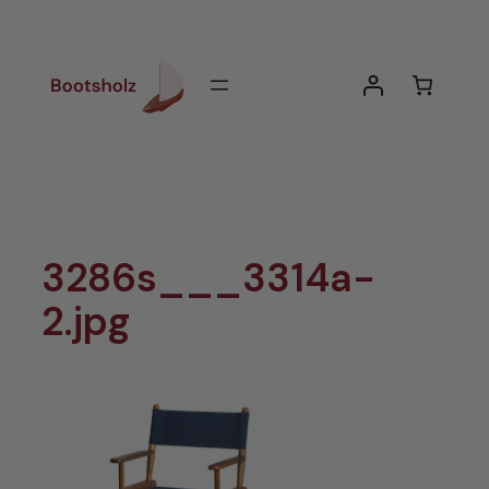
Zum
Inhalt
springen
3286s___3314a-
2.jpg