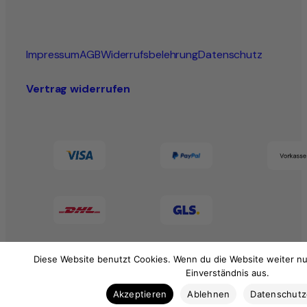
Impressum
AGB
Widerrufsbelehrung
Datenschutz
Vertrag widerrufen
Diese Website benutzt Cookies. Wenn du die Website weiter nu
Einverständnis aus.
Akzeptieren
Ablehnen
Datenschut