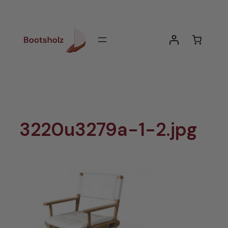
Zum
Inhalt
springen
3220u3279a-1-2.jpg