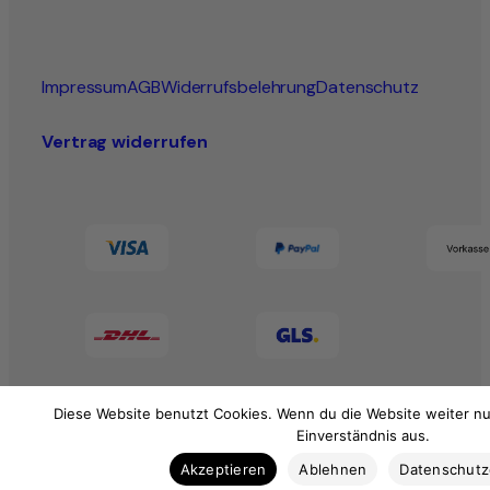
Impressum
AGB
Widerrufsbelehrung
Datenschutz
Vertrag widerrufen
Diese Website benutzt Cookies. Wenn du die Website weiter nu
Einverständnis aus.
Akzeptieren
Ablehnen
Datenschut