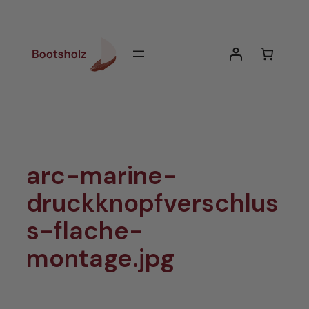
Zum
Inhalt
springen
arc-marine-
druckknopfverschlus
s-flache-
montage.jpg