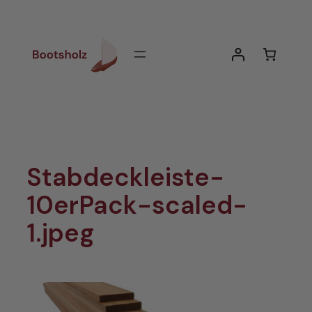
Zum
Inhalt
springen
Stabdeckleiste-
10erPack-scaled-
1.jpeg