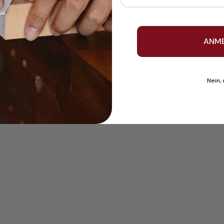
ANM
Nein,