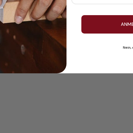
ANM
Nein,