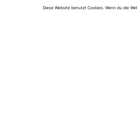
Bootsholz
Service
Diese Website benutzt Cookies. Wenn du die Web
Wood Excellence Group GmbH
Service-T
Hauptstraße 68
+49 (0) 3
14789 Wusterwitz
Mo-Fr: 9 –
E-Mail (d
info@boots
Impressum
AGB
Widerrufsbelehrung
Datenschutz
Vertr