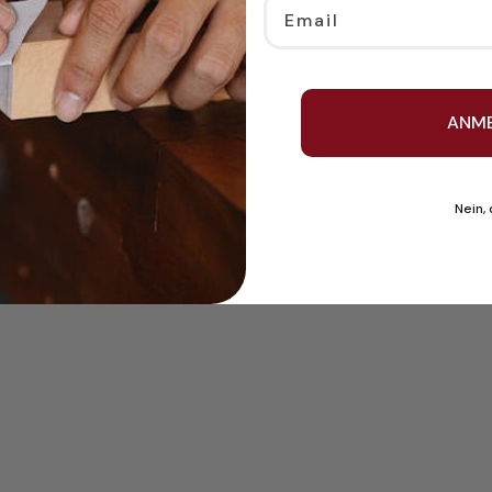
Email
ANM
Nein,