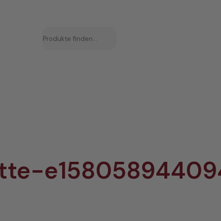
Suchen
atte-e15805894409