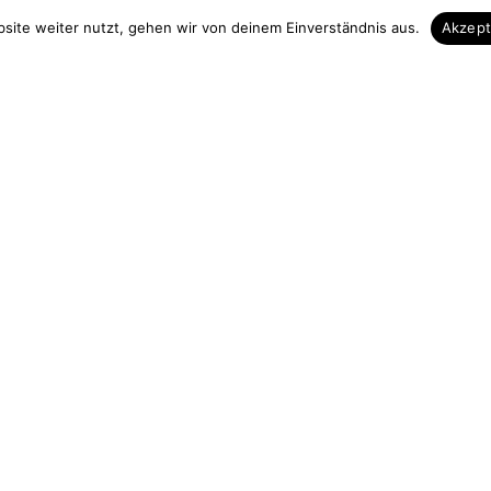
 & Kontakt
Unsere Vorteile
site weiter nutzt, gehen wir von deinem Einverständnis aus.
Akzep
Zuschnitt auf Maß
elefon
Höchste Qualität
3839 713535
Hohe Fachkompezent
 13 Uhr
Sicherer Einkauf
urchgängig)
Gut verpackte Lieferung
holz.de
ag widerrufen