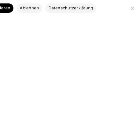
Kategorien
tieren
Ablehnen
Datenschutzerklärung
Bootsbausperrholz
Stabdecksplatten
Coosa & Kork
Profilleisten
Bootsbaubedarf
Ausstattung
Marktplatz