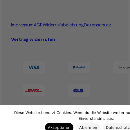
Impressum
AGB
Widerrufsbelehrung
Datenschutz
Vertrag widerrufen
Diese Website benutzt Cookies. Wenn du die Website weiter nu
Einverständnis aus.
Akzeptieren
Ablehnen
Datenschut