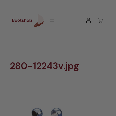
Zum
Inhalt
springen
280-12243v.jpg