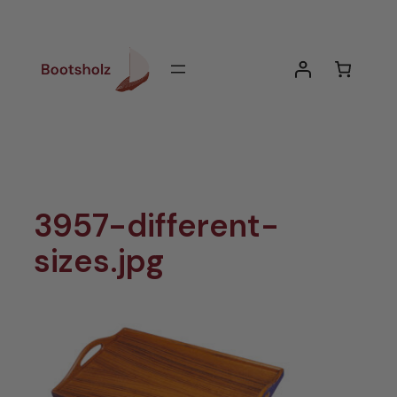
Zum
Inhalt
springen
3957-different-
sizes.jpg