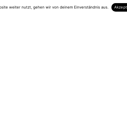
 & Kontakt
Unsere Vorteile
site weiter nutzt, gehen wir von deinem Einverständnis aus.
Akzep
Zuschnitt auf Maß
elefon
Höchste Qualität
3839 713535
Hohe Fachkompezent
 13 Uhr
Sicherer Einkauf
urchgängig)
Gut verpackte Lieferung
holz.de
ag widerrufen