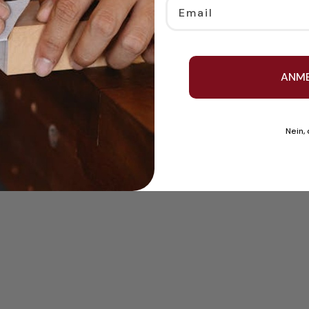
Email
ANM
Nein,