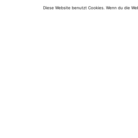
Bootsholz
Service
Diese Website benutzt Cookies. Wenn du die Web
Wood Excellence Group GmbH
Service-T
Hauptstraße 68
+49 (0) 3
14789 Wusterwitz
Mo-Fr: 9 –
E-Mail (d
info@boots
Impressum
AGB
Widerrufsbelehrung
Datenschutz
Vertr