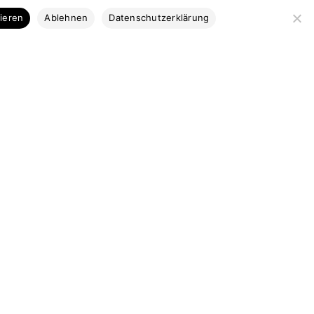
Kategorien
tieren
Ablehnen
Datenschutzerklärung
Bootsbausperrholz
Stabdecksplatten
Coosa & Kork
Profilleisten
Bootsbaubedarf
Ausstattung
Marktplatz