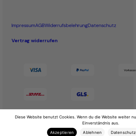
Impressum
AGB
Widerrufsbelehrung
Datenschutz
Vertrag widerrufen
Diese Website benutzt Cookies. Wenn du die Website weiter nu
Einverständnis aus.
Akzeptieren
Ablehnen
Datenschut