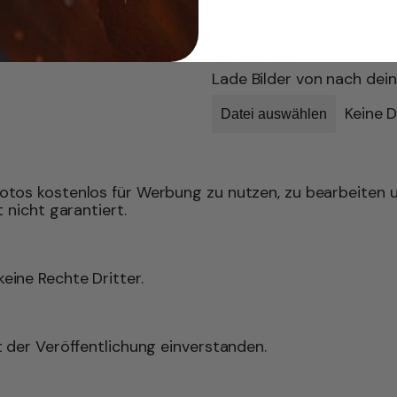
Nachher Bilder
*
Lade Bilder von nach dei
Keine 
Datei auswählen
otos kostenlos für Werbung zu nutzen, zu bearbeiten u
t nicht garantiert.
eine Rechte Dritter.
t der Veröffentlichung einverstanden.