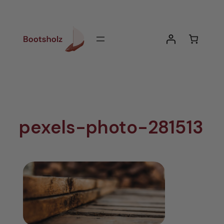
Zum
Inhalt
springen
pexels-photo-281513