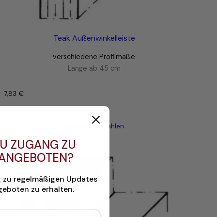
Teak Außenwinkelleiste
verschiedene Profilmaße
Länge ab 45 cm
7,83
€
–
Ausführung wählen
U ZUGANG ZU
 ANGEBOTEN?
g zu regelmäßigen Updates
eboten zu erhalten.