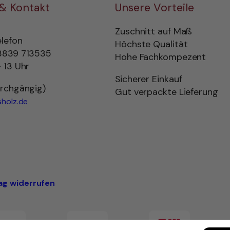
 & Kontakt
Unsere Vorteile
Zuschnitt auf Maß
elefon
Höchste Qualität
3839 713535
Hohe Fachkompezent
 13 Uhr
Sicherer Einkauf
urchgängig)
Gut verpackte Lieferung
holz.de
ag widerrufen