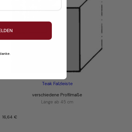
ELDEN
 danke.
Teak Falzleiste
verschiedene Profilmaße
Länge ab 45 cm
16,64
€
–