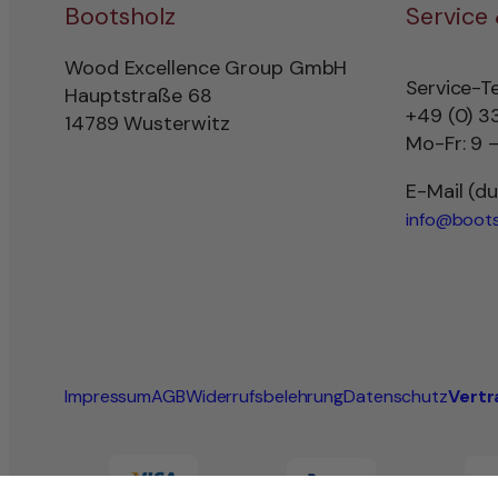
Bootsholz
Service
Wood Excellence Group GmbH
Service-T
Hauptstraße 68
+49 (0) 3
14789 Wusterwitz
Mo-Fr: 9 –
E-Mail (d
info@boots
Impressum
AGB
Widerrufsbelehrung
Datenschutz
Vertr