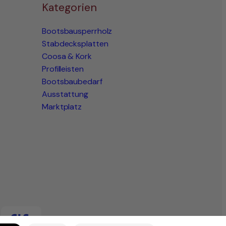
Kategorien
Bootsbausperrholz
Stabdecksplatten
Coosa & Kork
Profilleisten
Bootsbaubedarf
Ausstattung
Marktplatz