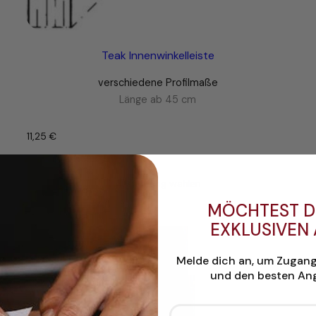
Teak Innenwinkelleiste
verschiedene Profilmaße
Länge ab 45 cm
11,25
€
–
Ausführung wählen
MÖCHTEST D
EXKLUSIVEN
Melde dich an, um Zugan
und den besten Ang
Email