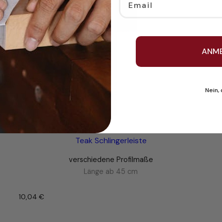
ANM
Nein,
Teak Schlingerleiste
verschiedene Profilmaße
Länge ab 45 cm
10,04
€
–