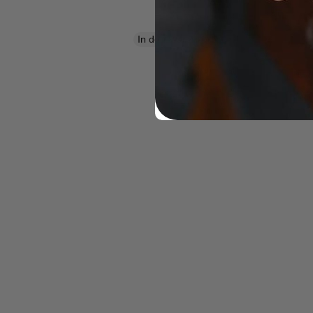
Preis
war:
466,95 €
In den Warenkorb