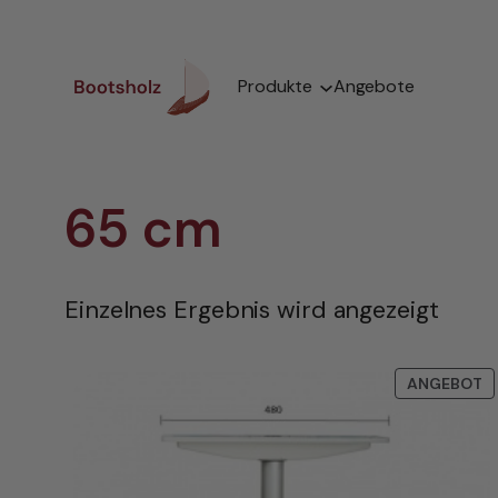
Zum
Inhalt
springen
Produkte
Angebote
65 cm
Einzelnes Ergebnis wird angezeigt
P
ANGEBOT
I
A