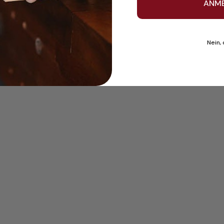
ANM
Nein,