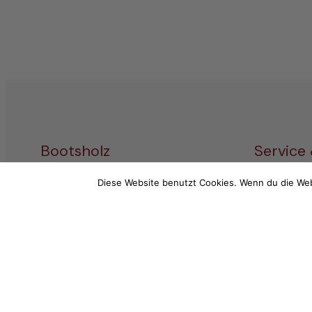
Bootsholz
Service
Wood Excellence Group GmbH
Diese Website benutzt Cookies. Wenn du die Web
Service-T
Hauptstraße 68
+49 (0) 3
14789 Wusterwitz
Mo-Fr: 9 –
E-Mail (d
info@boots