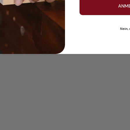
ANM
Nein,