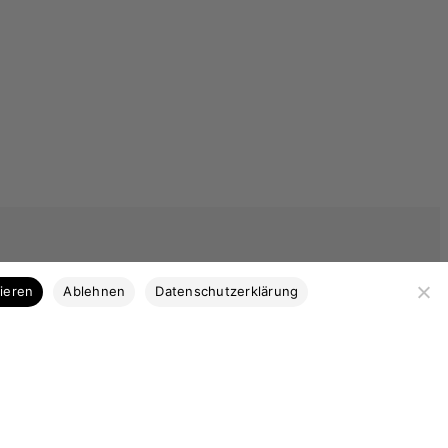
tieren
Ablehnen
Datenschutzerklärung
Kategorien
Bootsbausperrholz
Stabdecksplatten
Coosa & Kork
Profilleisten