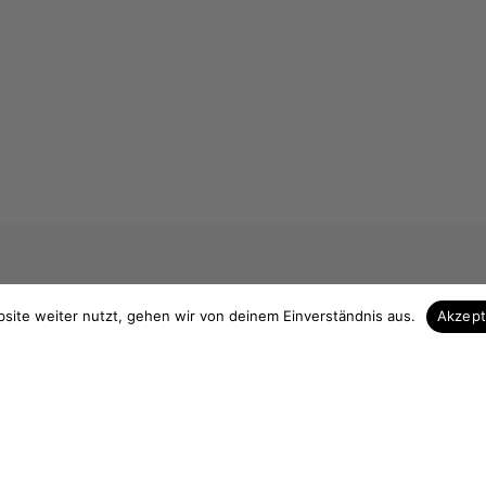
site weiter nutzt, gehen wir von deinem Einverständnis aus.
Akzep
 & Kontakt
Unsere Vorteile
Zuschnitt auf Maß
elefon
Höchste Qualität
3839 713535
Hohe Fachkompezent
 13 Uhr