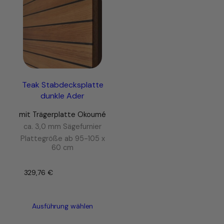
Teak Stabdecksplatte
dunkle Ader
mit Trägerplatte Okoumé
ca. 3,0 mm Sägefurnier
Plattegröße ab 95-105 x
60 cm
329,76
€
–
Ausführung wählen