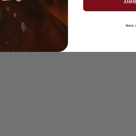
ANM
Nein,