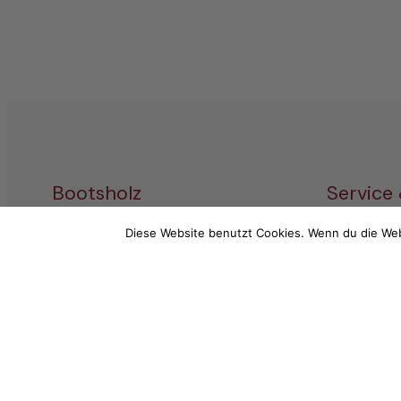
Bootsholz
Service
Wood Excellence Group GmbH
Diese Website benutzt Cookies. Wenn du die Web
Service-T
Hauptstraße 68
+49 (0) 3
14789 Wusterwitz
Mo-Fr: 9 –
E-Mail (d
info@boots