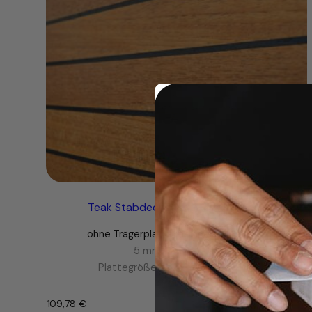
Teak Stabdecksplatte dunkle Ader
ohne Trägerplatte, flexibel und massiv
5 mm Decksstäbe
Plattegröße ab 40-50 x 38,6 cm
109,78
€
–