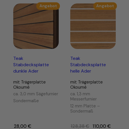
Produkt
Produk
Angebot
Angebot
im
im
Angebot
Angebo
Teak
Teak
Stabdecksplatte
Stabdecksplatte
dunkle Ader
helle Ader
mit Trägerplatte
mit Trägerplatte
Okoumé
Okoumé
ca. 3,0 mm Sägefurnier
ca. 1,3 mm
Messerfurnier
Sondermaße
12 mm Platte –
Sondermaß
Ursprünglicher
28,00
€
–
128,38
€
110,00
€