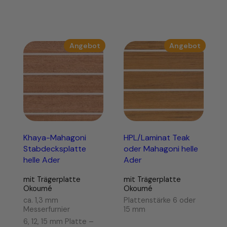
Preis
war:
128,38 €
Produkt
Produk
Angebot
Angebot
im
im
Angebot
Angebo
Khaya-Mahagoni
HPL/Laminat Teak
Stabdecksplatte
oder Mahagoni helle
helle Ader
Ader
mit Trägerplatte
mit Trägerplatte
Okoumé
Okoumé
ca. 1,3 mm
Plattenstärke 6 oder
Messerfurnier
15 mm
6, 12, 15 mm Platte –