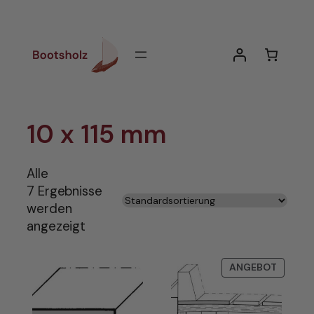
Zum
Inhalt
springen
10 x 115 mm
Alle
7 Ergebnisse
werden
angezeigt
PRODU
ANGEBOT
IM
ANGEB