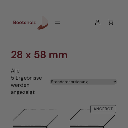
Zum
Inhalt
springen
28 x 58 mm
Alle
5 Ergebnisse
werden
angezeigt
PRODU
ANGEBOT
IM
ANGEB