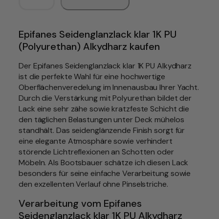
P
I
F
Epifanes Seidenglanzlack klar 1K PU
A
(Polyurethan) Alkydharz kaufen
N
E
Der Epifanes Seidenglanzlack klar 1K PU Alkydharz
S
ist die perfekte Wahl für eine hochwertige
S
Oberflächenveredelung im Innenausbau Ihrer Yacht.
e
Durch die Verstärkung mit Polyurethan bildet der
i
Lack eine sehr zähe sowie kratzfeste Schicht die
d
den täglichen Belastungen unter Deck mühelos
e
standhält. Das seidenglänzende Finish sorgt für
n
eine elegante Atmosphäre sowie verhindert
g
störende Lichtreflexionen an Schotten oder
l
Möbeln. Als Bootsbauer schätze ich diesen Lack
a
besonders für seine einfache Verarbeitung sowie
n
den exzellenten Verlauf ohne Pinselstriche.
z
Verarbeitung vom Epifanes
l
Seidenglanzlack klar 1K PU Alkydharz
a