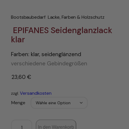
Bootsbaubedarf
Lacke, Farben & Holzschutz
EPIFANES Seidenglanzlack
klar
Farben: klar, seidenglänzend
verschiedene Gebindegrößen
23,60
€
–
Versandkosten
zzgl.
Menge
In den Warenkorb
E