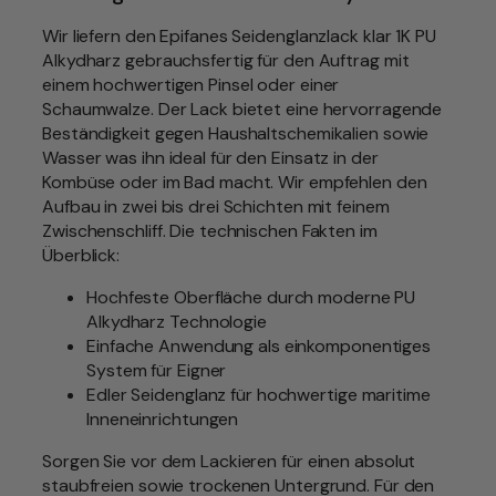
c
Wir liefern den Epifanes Seidenglanzlack klar 1K PU
k
Alkydharz gebrauchsfertig für den Auftrag mit
k
einem hochwertigen Pinsel oder einer
l
Schaumwalze. Der Lack bietet eine hervorragende
a
Beständigkeit gegen Haushaltschemikalien sowie
r
Wasser was ihn ideal für den Einsatz in der
F
Kombüse oder im Bad macht. Wir empfehlen den
a
Aufbau in zwei bis drei Schichten mit feinem
r
Zwischenschliff. Die technischen Fakten im
b
Überblick:
e
n
Hochfeste Oberfläche durch moderne PU
:
Alkydharz Technologie
k
Einfache Anwendung als einkomponentiges
l
System für Eigner
a
Edler Seidenglanz für hochwertige maritime
r
Inneneinrichtungen
,
s
Sorgen Sie vor dem Lackieren für einen absolut
e
staubfreien sowie trockenen Untergrund. Für den