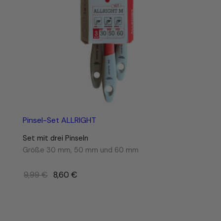
e
Pinsel-Set ALLRIGHT
Set mit drei Pinseln
Größe 30 mm, 50 mm und 60 mm
Ursprünglicher
9,99
€
8,60
€
Preis
war:
9,99 €