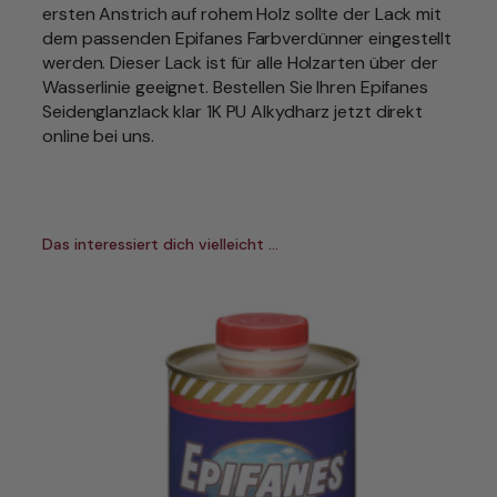
i
ersten Anstrich auf rohem Holz sollte der Lack mit
d
dem passenden Epifanes Farbverdünner eingestellt
e
werden. Dieser Lack ist für alle Holzarten über der
n
Wasserlinie geeignet. Bestellen Sie Ihren Epifanes
g
Seidenglanzlack klar 1K PU Alkydharz jetzt direkt
l
online bei uns.
ä
n
z
e
Das interessiert dich vielleicht …
n
d
v
e
r
s
c
h
i
e
d