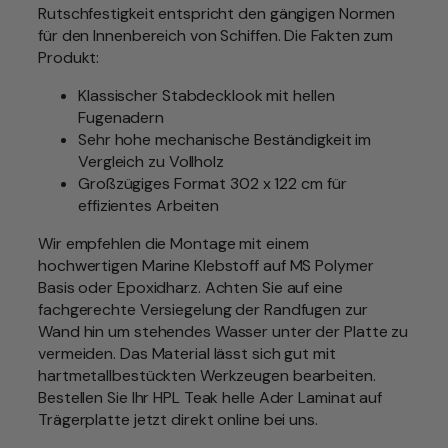
Rutschfestigkeit entspricht den gängigen Normen
a
für den Innenbereich von Schiffen. Die Fakten zum
c
Produkt:
h
b
Klassischer Stabdecklook mit hellen
i
Fugenadern
l
Sehr hohe mechanische Beständigkeit im
d
Vergleich zu Vollholz
u
Großzügiges Format 302 x 122 cm für
n
effizientes Arbeiten
g
m
Wir empfehlen die Montage mit einem
i
hochwertigen Marine Klebstoff auf MS Polymer
t
Basis oder Epoxidharz. Achten Sie auf eine
T
fachgerechte Versiegelung der Randfugen zur
r
Wand hin um stehendes Wasser unter der Platte zu
ä
vermeiden. Das Material lässt sich gut mit
g
hartmetallbestückten Werkzeugen bearbeiten.
e
Bestellen Sie Ihr HPL Teak helle Ader Laminat auf
r
Trägerplatte jetzt direkt online bei uns.
p