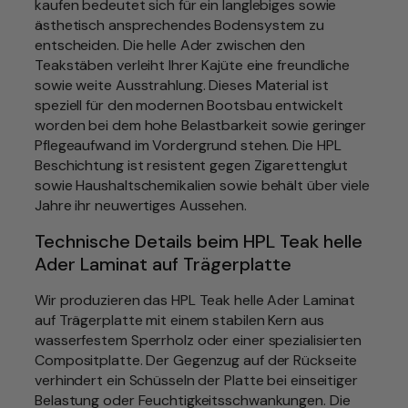
n
kaufen bedeutet sich für ein langlebiges sowie
a
ästhetisch ansprechendes Bodensystem zu
t
entscheiden. Die helle Ader zwischen den
T
Teakstäben verleiht Ihrer Kajüte eine freundliche
e
sowie weite Ausstrahlung. Dieses Material ist
a
speziell für den modernen Bootsbau entwickelt
k
worden bei dem hohe Belastbarkeit sowie geringer
h
Pflegeaufwand im Vordergrund stehen. Die HPL
e
Beschichtung ist resistent gegen Zigarettenglut
l
sowie Haushaltschemikalien sowie behält über viele
l
Jahre ihr neuwertiges Aussehen.
e
Technische Details beim HPL Teak helle
A
Ader Laminat auf Trägerplatte
d
e
Wir produzieren das HPL Teak helle Ader Laminat
r
auf Trägerplatte mit einem stabilen Kern aus
H
wasserfestem Sperrholz oder einer spezialisierten
o
Compositplatte. Der Gegenzug auf der Rückseite
l
verhindert ein Schüsseln der Platte bei einseitiger
z
Belastung oder Feuchtigkeitsschwankungen. Die
n