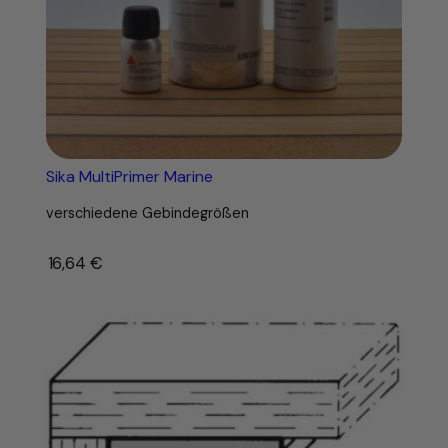
Sika MultiPrimer Marine
verschiedene Gebindegrößen
16,64
€
–