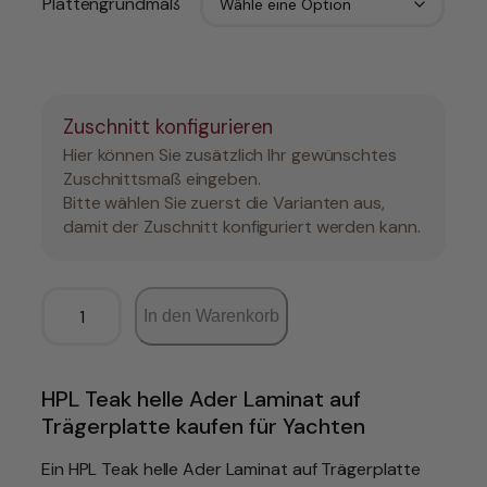
Plattengrundmaß
Zuschnitt konfigurieren
Hier können Sie zusätzlich Ihr gewünschtes
Zuschnittsmaß eingeben.
Bitte wählen Sie zuerst die Varianten aus,
damit der Zuschnitt konfiguriert werden kann.
H
In den Warenkorb
P
L
/
L
HPL Teak helle Ader Laminat auf
a
Trägerplatte kaufen für Yachten
m
i
Ein HPL Teak helle Ader Laminat auf Trägerplatte