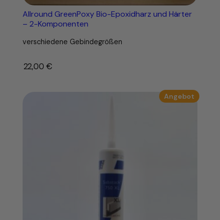
r
Allround GreenPoxy Bio-Epoxidharz und Härter
k
– 2-Komponenten
e
verschiedene Gebindegrößen
6
o
d
22,00
€
–
e
r
Produk
Angebot
1
im
5
Angebo
m
m
P
l
a
t
t
e
n
g