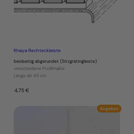
i
P
l
a
t
t
e
Khaya Rechteckleiste
n
g
beidseitig abgerundet (Sitzgrätingleiste)
r
verschiedene Profilmaße
ö
Länge ab 45 cm
ß
e
4,75
€
–
a
b
6
Produk
Angebot
2
im
×
Angebo
3
9