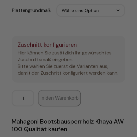
Plattengrundmaß
Zuschnitt konfigurieren
Hier können Sie zusätzlich Ihr gewünschtes
Zuschnittsmaß eingeben.
Bitte wählen Sie zuerst die Varianten aus,
damit der Zuschnitt konfiguriert werden kann.
K
In den Warenkorb
h
a
y
a
Mahagoni Bootsbausperrholz Khaya AW
-
100 Qualität kaufen
M