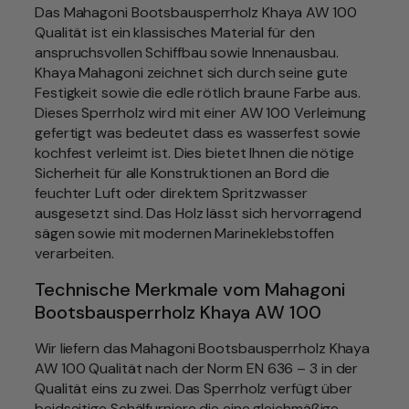
a
Das Mahagoni Bootsbausperrholz Khaya AW 100
h
Qualität ist ein klassisches Material für den
a
anspruchsvollen Schiffbau sowie Innenausbau.
g
Khaya Mahagoni zeichnet sich durch seine gute
o
Festigkeit sowie die edle rötlich braune Farbe aus.
n
Dieses Sperrholz wird mit einer AW 100 Verleimung
i
gefertigt was bedeutet dass es wasserfest sowie
B
kochfest verleimt ist. Dies bietet Ihnen die nötige
o
Sicherheit für alle Konstruktionen an Bord die
o
feuchter Luft oder direktem Spritzwasser
t
ausgesetzt sind. Das Holz lässt sich hervorragend
s
sägen sowie mit modernen Marineklebstoffen
b
verarbeiten.
a
Technische Merkmale vom Mahagoni
u
Bootsbausperrholz Khaya AW 100
s
p
Wir liefern das Mahagoni Bootsbausperrholz Khaya
e
AW 100 Qualität nach der Norm EN 636 – 3 in der
r
Qualität eins zu zwei. Das Sperrholz verfügt über
r
beidseitige Schälfurniere die eine gleichmäßige