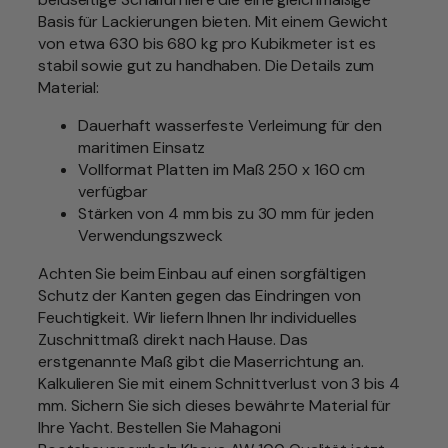
h
Basis für Lackierungen bieten. Mit einem Gewicht
o
von etwa 630 bis 680 kg pro Kubikmeter ist es
l
stabil sowie gut zu handhaben. Die Details zum
z
Material:
P
r
Dauerhaft wasserfeste Verleimung für den
e
maritimen Einsatz
m
Vollformat Platten im Maß 250 x 160 cm
i
verfügbar
u
Stärken von 4 mm bis zu 30 mm für jeden
m
Verwendungszweck
b
e
Achten Sie beim Einbau auf einen sorgfältigen
i
Schutz der Kanten gegen das Eindringen von
d
Feuchtigkeit. Wir liefern Ihnen Ihr individuelles
s
Zuschnittmaß direkt nach Hause. Das
e
erstgenannte Maß gibt die Maserrichtung an.
i
Kalkulieren Sie mit einem Schnittverlust von 3 bis 4
t
mm. Sichern Sie sich dieses bewährte Material für
i
Ihre Yacht. Bestellen Sie Mahagoni
g