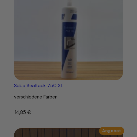
c
m
M
e
n
g
e
Saba Sealtack 750 XL
verschiedene Farben
14,85
€
–
Produk
Angebot
im